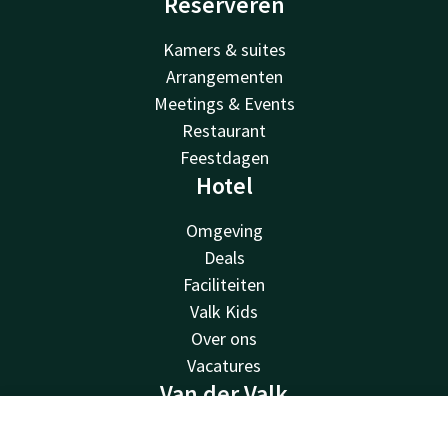
Reserveren
Kamers & suites
Arrangementen
Meetings & Events
Restaurant
Feestdagen
Hotel
Omgeving
Deals
Faciliteiten
Valk Kids
Over ons
Vacatures
Van der Valk
Van der Valk
Contact
Account
NL