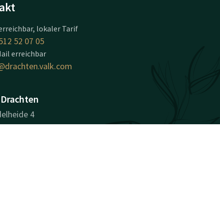
akt
erreichbar, lokaler Tarif
512 52 07 05
ail erreichbar
@drachten.valk.com
 Drachten
elheide 4
D
en
beschreibung
nehmensinformationen
sregisternummer (KvK):