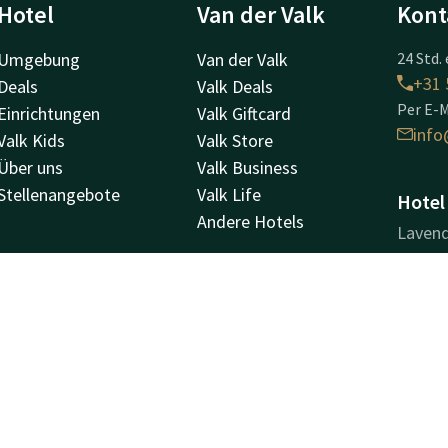
Hotel
Van der Valk
Kont
Umgebung
Van der Valk
24 Std. 
+31 
Deals
Valk Deals
Per E-M
Einrichtungen
Valk Giftcard
info
Valk Kids
Valk Store
Über uns
Valk Business
Stellenangebote
Valk Life
Hotel
Andere Hotels
Lavend
9202P
Dracht
Weg
Unter
Handel