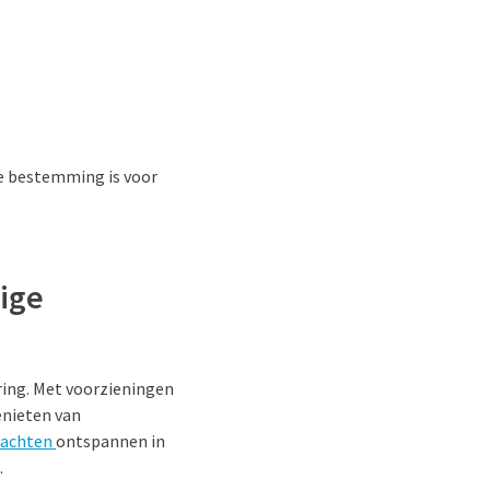
le bestemming is voor
ige
ring. Met voorzieningen
enieten van
Drachten
ontspannen in
.