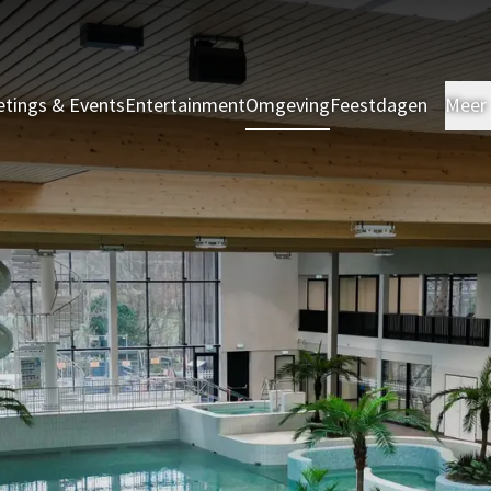
tings & Events
Entertainment
Omgeving
Feestdagen
Meer