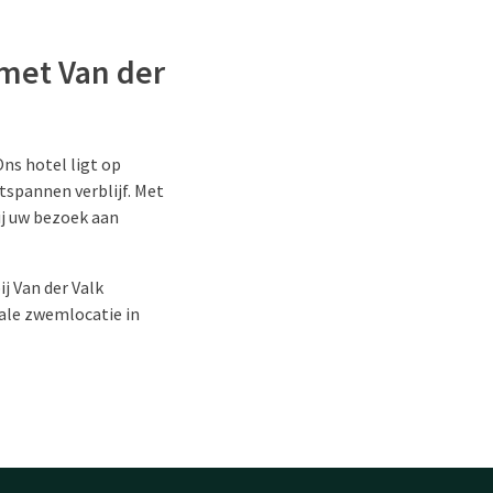
met Van der
Ons hotel ligt op
tspannen verblijf. Met
j uw bezoek aan
j Van der Valk
ale zwemlocatie in