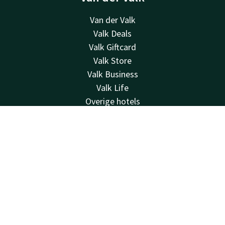
Van der Valk
Valk Deals
Valk Giftcard
Valk Store
Valk Business
Valk Life
Overige hotels
Contact
Contact
Account
NL
24u bereikbaar - lokaal tarief
+31 512 52 07 05
Boek nu
Bereikbaar via mail
info@drachten.valk.com
Hotel Drachten
Lavendelheide 4