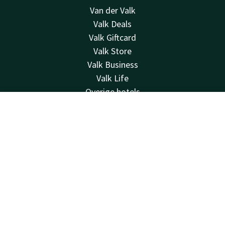
Van der Valk
Valk Deals
Valk Giftcard
Valk Store
Valk Business
Valk Life
Overige hotels
Contact
Contact
Account
NL
24u bereikbaar - lokaal tarief
Boek nu
+31 512 52 07 05
Bereikbaar via mail
info@drachten.valk.com
Hotel Drachten
Lavendelheide 4