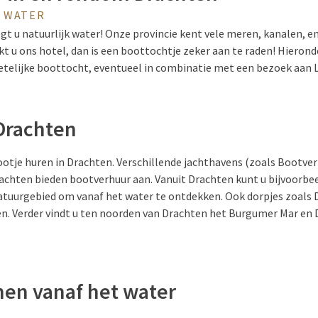
T WATER
egt u natuurlijk water! Onze provincie kent vele meren, kanalen, e
 u ons hotel, dan is een boottochtje zeker aan te raden! Hieronde
etelijke boottocht, eventueel in combinatie met een bezoek aan
Drachten
bootje huren in Drachten. Verschillende jachthavens (zoals Bootve
achten bieden bootverhuur aan. Vanuit Drachten kunt u bijvoorbee
atuurgebied om vanaf het water te ontdekken. Ook dorpjes zoals
en. Verder vindt u ten noorden van Drachten het Burgumer Mar en 
nen vanaf het water