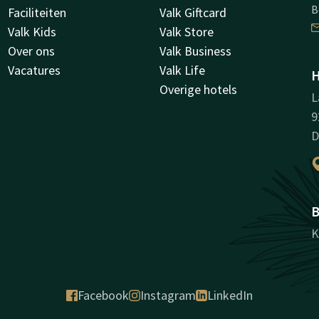
B
Faciliteiten
Valk Giftcard
Valk Kids
Valk Store
Over ons
Valk Business
Vacatures
Valk Life
H
Overige hotels
L
9
D
B
K
Facebook
Instagram
LinkedIn