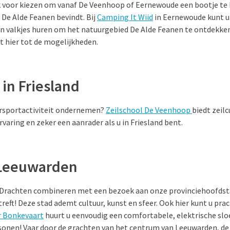
ok voor kiezen om vanaf De Veenhoop of Eernewoude een bootje te 
k De Alde Feanen bevindt. Bij
Camping It Wiid
in Eernewoude kunt u
 valkjes huren om het natuurgebied De Alde Feanen te ontdekken
t hier tot de mogelijkheden.
 in Friesland
ersportactiviteit ondernemen?
Zeilschool De Veenhoop
biedt zeil
rvaring en zeker een aanrader als u in Friesland bent.
 Leeuwarden
n Drachten combineren met een bezoek aan onze provinciehoofds
reft! Deze stad ademt cultuur, kunst en sfeer. Ook hier kunt u pr
 Bonkevaart
huurt u eenvoudig een comfortabele, elektrische slo
sonen! Vaar door de grachten van het centrum van Leeuwarden, 