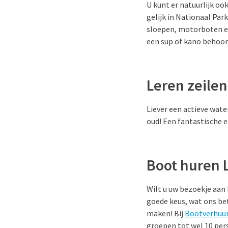
U kunt er natuurlijk o
gelijk in Nationaal Par
sloepen, motorboten en
een sup of kano behoor
Leren zeilen
Liever een actieve wat
oud! Een fantastische e
Boot huren
Wilt u uw bezoekje aa
goede keus, wat ons bet
maken! Bij
Bootverhuur
groepen tot wel 10 per