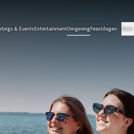
tings & Events
Entertainment
Omgeving
Feestdagen
Meer