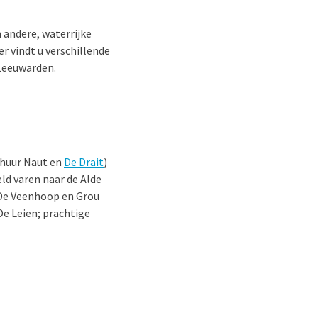
n andere, waterrijke
r vindt u verschillende
 Leeuwarden.
rhuur Naut en
De Drait
)
ld varen naar de Alde
 De Veenhoop en Grou
De Leien; prachtige