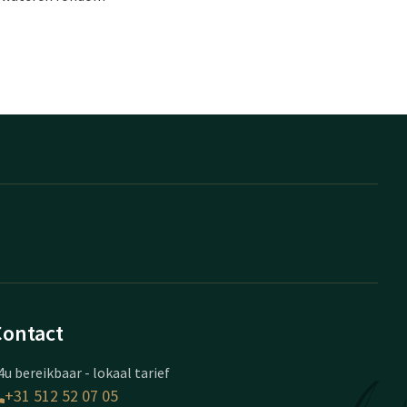
Contact
4u bereikbaar - lokaal tarief
+31 512 52 07 05