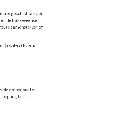
rmate geschikt om per
g en de Bakkeveense
 route samenstellen of
en (e-bikes) huren.
doende oplaadpunten
r toegang tot de