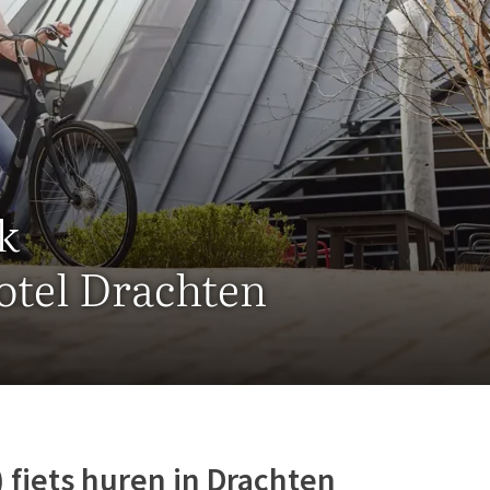
k
otel Drachten
) fiets huren in Drachten