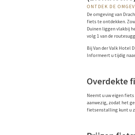
ONTDEK DE OMGEV
De omgeving van Dracht
fiets te ontdekken.
Zowe
Duinen liggen vlakbij 
volg 1 van de routesugge
Bij Van der Valk Hotel 
Informeert u tijdig naar
Overdekte f
Neemt u uw eigen fiets 
aanwezig, zodat het gee
fietsenstalling kunt u z