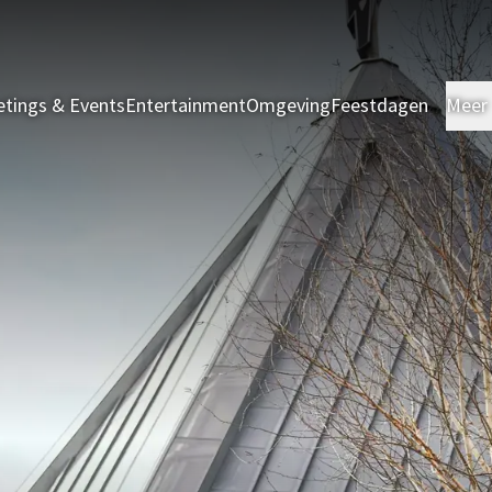
tings & Events
Entertainment
Omgeving
Feestdagen
Meer