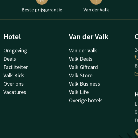
Beste prijsgarantie
Van der Valk
Hotel
Van der Valk
Omgeving
Van der Valk
2
Deals
Valk Deals
B
Faciliteiten
Valk Giftcard
Valk Kids
Valk Store
Over ons
Valk Business
Vacatures
Valk Life
H
Overige hotels
L
9
D