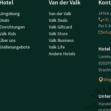
Hotel
Van der Valk
Kont
Umgebung
Van der Valk
24 Std. 
+31 
Deals
Valk Deals
Per E-M
Einrichtungen
Valk Giftcard
info
Valk Kids
Valk Store
Über uns
Valk Business
Stellenangebote
Valk Life
Hotel
Andere Hotels
Lavend
9202P
Dracht
Weg
Unter
Handel
01070