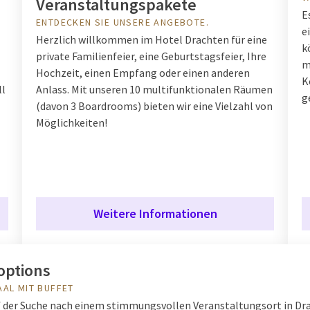
Veranstaltungspakete
E
ENTDECKEN SIE UNSERE ANGEBOTE.
e
Herzlich willkommen im Hotel Drachten für eine
k
private Familienfeier, eine Geburtstagsfeier, Ihre
m
Hochzeit, einen Empfang oder einen anderen
K
ll
Anlass. Mit unseren 10 multifunktionalen Räumen
g
(davon 3 Boardrooms) bieten wir eine Vielzahl von
Möglichkeiten!
Weitere Informationen
options
AL MIT BUFFET
uf der Suche nach einem stimmungsvollen Veranstaltungsort in Dr