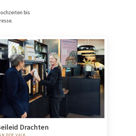
ochzeiten bis
resse.
eileid Drachten
AN DER VALK