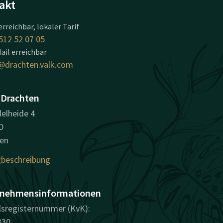
akt
erreichbar, lokaler Tarif
512 52 07 05
ail erreichbar
@drachten.valk.com
 Drachten
elheide 4
D
en
beschreibung
nehmensinformationen
sregisternummer (KvK):
330