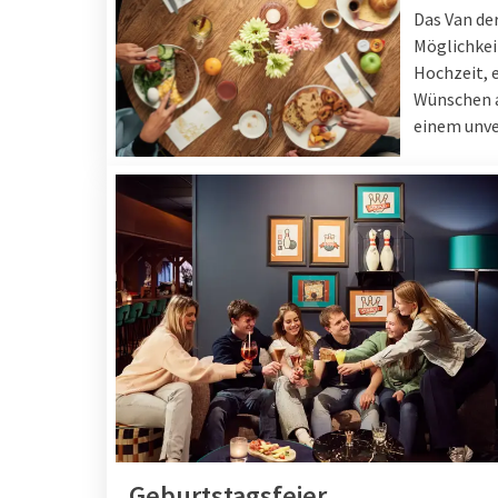
Das Van der
Möglichkeit
Hochzeit, e
Wünschen a
einem unve
Geburtstagsfeier