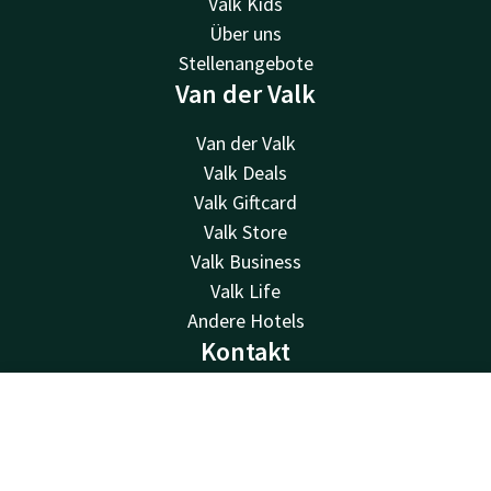
Valk Kids
Über uns
Stellenangebote
Van der Valk
Van der Valk
Valk Deals
Valk Giftcard
Valk Store
Valk Business
Valk Life
Andere Hotels
Kontakt
24 Std. erreichbar, lokaler Tarif
Kontakt
Account
DE
+31 512 52 07 05
Per E-Mail erreichbar
Jetzt buchen
info@drachten.valk.com