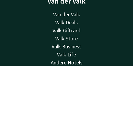
Van der Valk
Van der Valk
Valk Deals
Valk Giftcard
Valk Store
Valk Business
Valk Life
Andere Hotels
Kontakt
Kontakt
Account
DE
24 Std. erreichbar, lokaler Tarif
+31 512 52 07 05
Jetzt buchen
Per E-Mail erreichbar
info@drachten.valk.com
Hotel Drachten