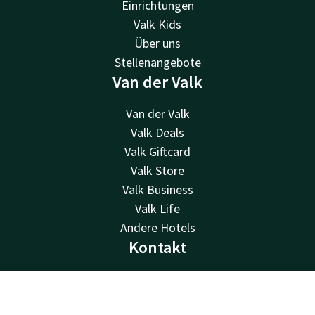
Einrichtungen
Valk Kids
Über uns
Stellenangebote
Van der Valk
Van der Valk
Valk Deals
Valk Giftcard
Valk Store
Valk Business
Valk Life
Andere Hotels
Kontakt
24 Std. erreichbar, lokaler Tarif
+31 512 52 07 05
Kontakt
Account
DE
Per E-Mail erreichbar