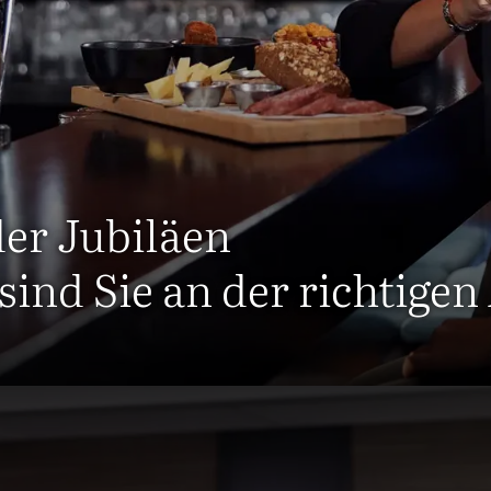
der Jubiläen
ind Sie an der richtigen
nsere Broschüren an