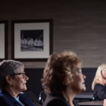
ENTDECKE DIE MÖ
Sind Sie auf der Suche
Dann sind Sie bei uns g
Abendessen, Mittagesse
Möchten Sie für eine u
Team von Meeting & Eve
der unten angegebene
T:
+31 (0)512 - 58 63 07
E:
sales@drachten.valk
Schau di
Möglich