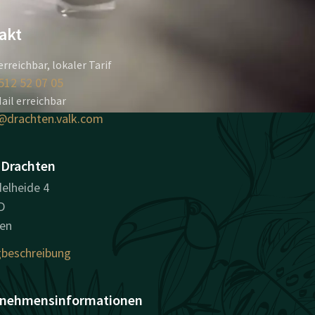
akt
erreichbar, lokaler Tarif
512 52 07 05
ail erreichbar
@drachten.valk.com
 Drachten
elheide 4
D
en
beschreibung
nehmensinformationen