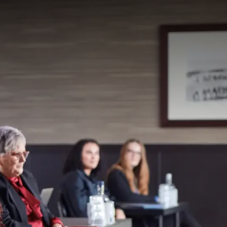
 einen anderen Anlass?
eiten für Buffets,
geeignete Broschüre an.
iten besprechen? Das
 Termin mit Ihnen unter
decke die
Drachten