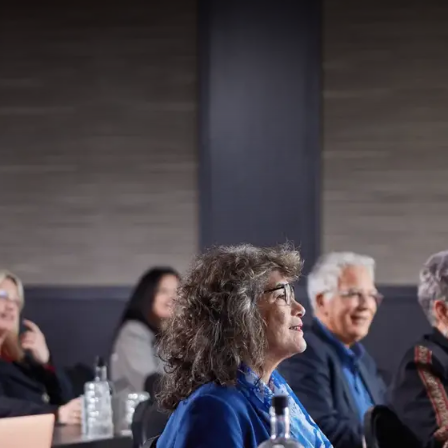
GLICHKEITEN
 nach einem geeigneten Raum für Ihre Feier, Tagung, Schulung oder
enau richtig! In der Informationsbroschüre finden Sie alle Möglichk
n und Getränke. Sehen Sie sich unten die für Ihre Veranstaltung 
nverbindliche Besichtigung vorbeikommen oder unsere Möglichke
nts ist nicht jeden Tag vor Ort, aber wir vereinbaren gerne einen
n Telefonnummer oder E-Mail-Adresse!
.com
r unsere Broschüren an und ent
keiten im Van der Valk Hotel 