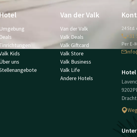
Hotel
Van der Valk
Kont
Umgebung
Van der Valk
24 Std. 
+31 
Deals
Valk Deals
Per E-M
Einrichtungen
Valk Giftcard
info
Valk Kids
Valk Store
Über uns
Valk Business
Stellenangebote
Valk Life
Hotel
Andere Hotels
Lavend
9202P
Dracht
Weg
Unter