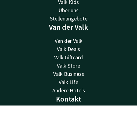
Valk Kids
Über uns
Stellenangebote
Van der Valk
Van der Valk
Valk Deals
Valk Giftcard
Valk Store
Valk Business
Valk Life
Andere Hotels
Kontakt
24 Std. erreichbar, lokaler Tarif
Kontakt
Account
DE
+31 512 52 07 05
Per E-Mail erreichbar
Jetzt buchen
info@drachten.valk.com