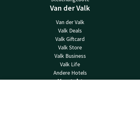
Van der Valk
Van der Valk
Valk Deals
Valk Giftcard
Valk Store
Valk Business
Valk Life
Andere Hotels
Kontakt
Kontakt
Account
DE
24 Std. erreichbar, lokaler Tarif
+31 512 52 07 05
Jetzt buchen
Per E-Mail erreichbar
info@drachten.valk.com
Hotel Drachten