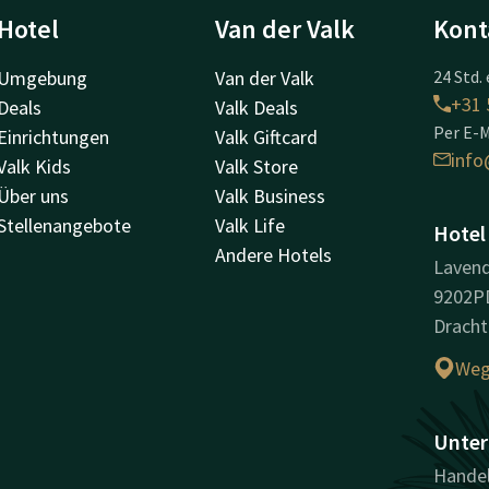
Hotel
Van der Valk
Kont
Umgebung
Van der Valk
24 Std. 
+31 
Deals
Valk Deals
Per E-M
Einrichtungen
Valk Giftcard
info
Valk Kids
Valk Store
Über uns
Valk Business
Stellenangebote
Valk Life
Hotel
Andere Hotels
Lavend
9202P
Dracht
Weg
Unter
Handel