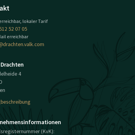
akt
erreichbar, lokaler Tarif
512 52 07 05
ail erreichbar
@drachten.valk.com
 Drachten
elheide 4
D
en
beschreibung
nehmensinformationen
sregisternummer (KvK):